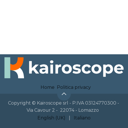
Home
Politica privacy
Copyright © Kairoscope srl - P.IVA 03124770300 -
Via Cavour 2 - 22074 - Lomazzo
English (UK)
|
Italiano